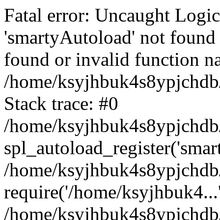
Fatal error: Uncaught Logi
'smartyAutoload' not found 
found or invalid function n
/home/ksyjhbuk4s8ypjchdb/
Stack trace: #0
/home/ksyjhbuk4s8ypjchdb/
spl_autoload_register('smar
/home/ksyjhbuk4s8ypjchdb/
require('/home/ksyjhbuk4...
/home/ksyjhbuk4s8ypjchdb/