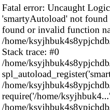
Fatal error: Uncaught Logi
'smartyAutoload' not found 
found or invalid function n
/home/ksyjhbuk4s8ypjchdb/
Stack trace: #0
/home/ksyjhbuk4s8ypjchdb/
spl_autoload_register('smar
/home/ksyjhbuk4s8ypjchdb/
require('/home/ksyjhbuk4...
/home/ksyjhbuk4s8ypjchdb/