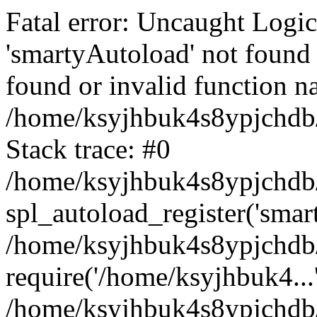
Fatal error: Uncaught Logi
'smartyAutoload' not found 
found or invalid function n
/home/ksyjhbuk4s8ypjchdb/
Stack trace: #0
/home/ksyjhbuk4s8ypjchdb/
spl_autoload_register('smar
/home/ksyjhbuk4s8ypjchdb/
require('/home/ksyjhbuk4...
/home/ksyjhbuk4s8ypjchdb/